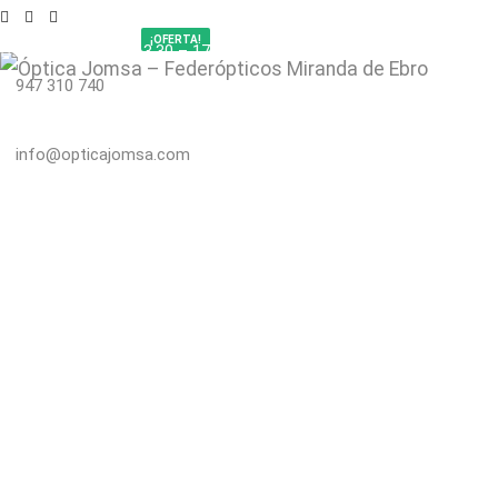
¡OFERTA!
Lun – Vier: 9.30-13.30 – 17.00-20.00 | Sáb 9.30-14.00
947 310 740
Inicio
Sobre nosotros
Servicios
Blog
Contacto
info@opticajomsa.com