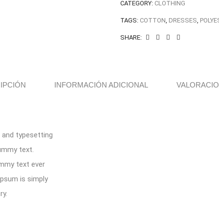
CATEGORY:
CLOTHING
TAGS:
COTTON
,
DRESSES
,
POLYE
SHARE:
IPCIÓN
INFORMACIÓN ADICIONAL
VALORACION
 and typesetting
dummy text.
ummy text ever
ipsum is simply
ry.