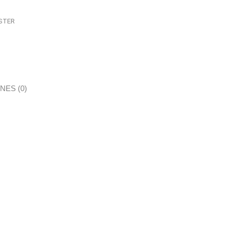
STER
ES (0)