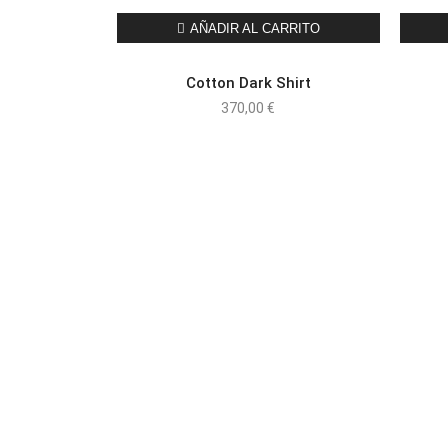
AÑADIR AL CARRITO
Cotton Dark Shirt
370,00
€