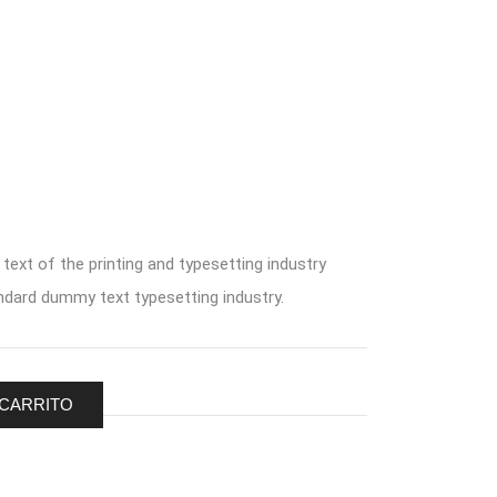
ext of the printing and typesetting industry
dard dummy text typesetting industry.
 CARRITO