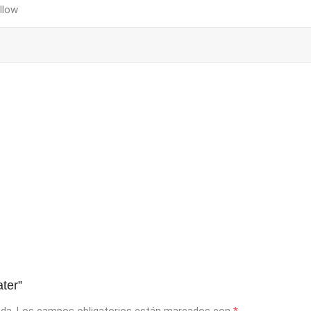
ellow
ter”