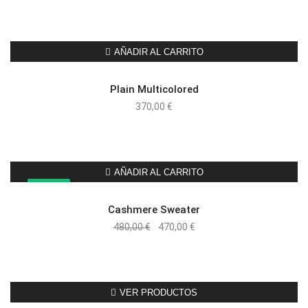
AÑADIR AL CARRITO
Plain Multicolored
370,00
€
AÑADIR AL CARRITO
¡OFERTA!
Cashmere Sweater
El
El
480,00
€
470,00
€
precio
precio
original
actual
era:
es:
480,00 €.
470,00 €.
VER PRODUCTOS