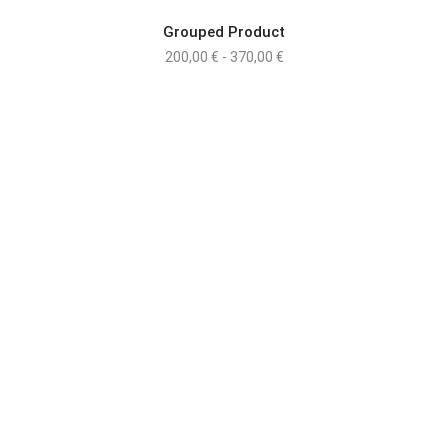
Grouped Product
Rango
200,00
€
-
370,00
€
de
precios:
desde
200,00 €
hasta
370,00 €