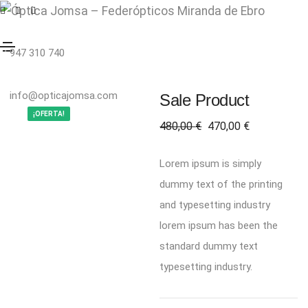
Lun – Vier: 9.30-13.30 – 17.00-20.00 | Sáb 9.30-14.00
947 310 740
info@opticajomsa.com
Sale Product
¡OFERTA!
El
El
480,00
€
470,00
€
precio
precio
Lorem ipsum is simply
original
actual
era:
es:
dummy text of the printing
480,00 €.
470,00 €.
and typesetting industry
lorem ipsum has been the
standard dummy text
typesetting industry.