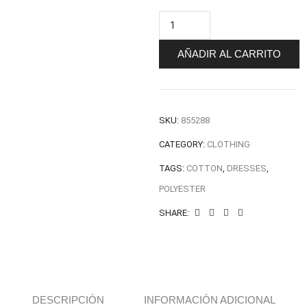
Sale
Product
AÑADIR AL CARRITO
cantidad
SKU:
855288
CATEGORY:
CLOTHING
TAGS:
COTTON
,
DRESSES
,
POLYESTER
SHARE:
DESCRIPCIÓN
INFORMACIÓN ADICIONAL